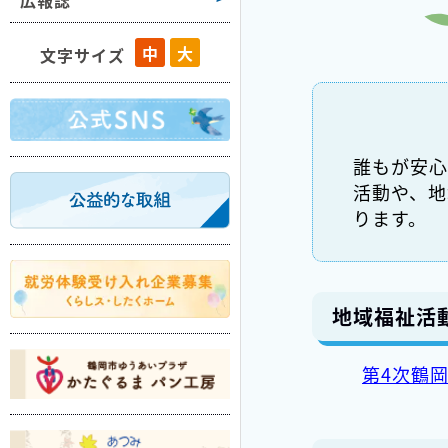
広報誌
藤島
中
大
文字サイズ
羽黒
櫛引
朝日
誰もが安心
温海
活動や、地
ります。
地域福祉活
第4次鶴