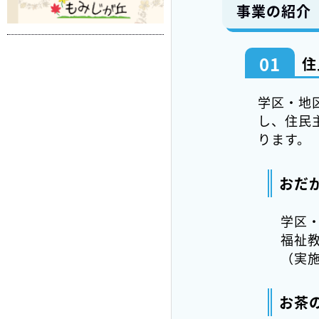
事業の紹介
01
住
学区・地
し、住民
ります。
おだ
学区
福祉
（実
お茶