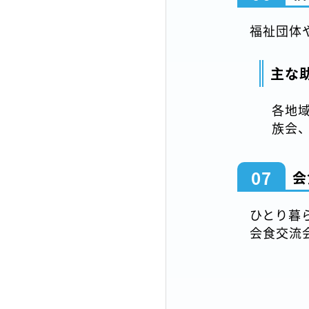
福祉団体
主な
各地
族会
07
会
ひとり暮
会食交流