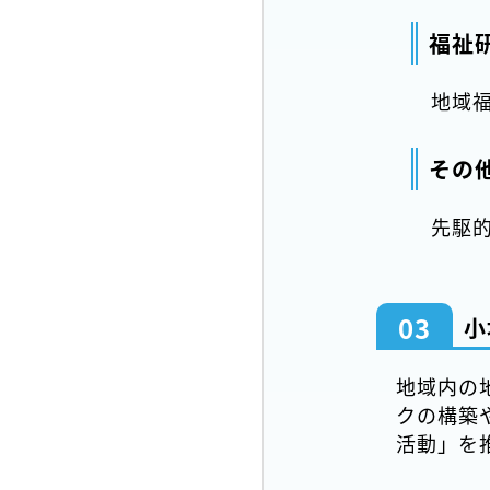
福祉
地域
その
先駆
03
小
地域内の
クの構築
活動」を