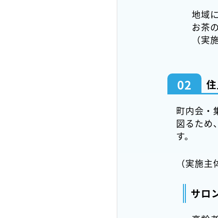
地域
お茶
（実
02
住
町内会・
図るため
す。
（実施主
サロ