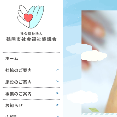
鶴社協について
施設情報一覧
地域の福祉活動支援
おだがいさま
お知らせ
組織図・沿革
ボランティア活動支援
ボラセンだより
第1学区
事業所情報
会長挨拶
困りごと相談
第2学区
採用情報
ホーム
高齢者や障害のある方への支援
第3学区
各種様式
介護保険サービス
第4学区
社協のご案内
障がい福祉サービス
第5学区
施設のご案内
子どもや子育て支援
第6学区
事業のご案内
募金活動
大山
お知らせ
豊浦