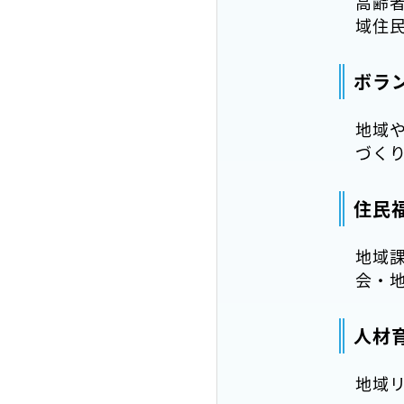
高齢
域住
ボラ
地域
づく
住民
地域
会・
人材
地域