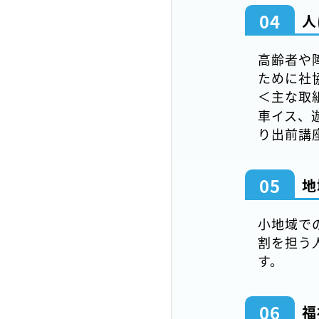
04
人
高齢者や
ために社
＜主な取
車イス、
り出前講
05
地
小地域で
割を担う
す。
06
福