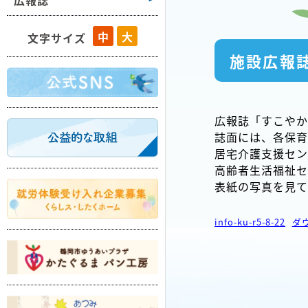
広報誌
藤島
中
大
文字サイズ
羽黒
施設広報
櫛引
朝日
広報誌「すこやか
温海
誌面には、各保育
居宅介護支援セン
高齢者生活福祉セ
表紙の写真を見て
info-ku-r5-8-22
ダ