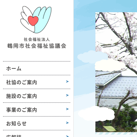
鶴社協について
施設情報一覧
地域の福祉活動支援
おだがいさま
お知らせ
組織図・沿革
ボランティア活動支援
ボラセンだより
第1学区
事業所情報
会長挨拶
困りごと相談
第2学区
採用情報
ホーム
高齢者や障害のある方への支援
第3学区
各種様式
介護保険サービス
第4学区
社協のご案内
障がい福祉サービス
第5学区
施設のご案内
子どもや子育て支援
第6学区
事業のご案内
募金活動
大山
お知らせ
豊浦