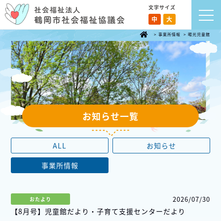
文字サイズ
中
大
>
事業所情報
>
暘光児童館
お知らせ一覧
ALL
お知らせ
事業所情報
2026/07/30
おたより
【8月号】児童館だより・子育て支援センターだより