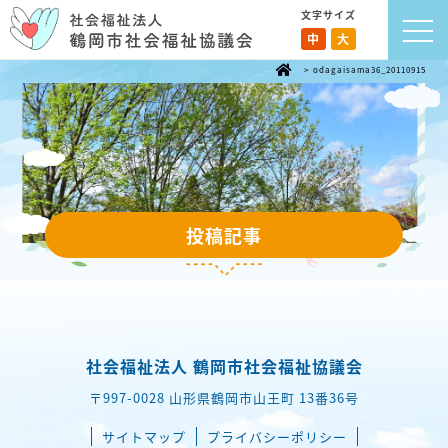
文字サイズ
中
大
>
odagaisama36_20110915
投稿記事
社会福祉法人 鶴岡市社会福祉協議会
〒997-0028 山形県鶴岡市山王町 13番36号
サイトマップ
プライバシーポリシー