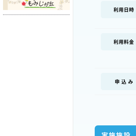
利用日時
利用料金
申 込 み
実施施設