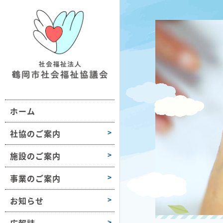
鶴社協について
施設情報一覧
地域の福祉活動支援
おだがいさま
お知らせ
組織図・沿革
ボランティア活動支援
ボラセンだより
第1学区
事業所情報
会長挨拶
困りごと相談
第2学区
採用情報
ホーム
高齢者や障害のある方への支援
第3学区
各種様式
介護保険サービス
第4学区
社協のご案内
障がい福祉サービス
第5学区
施設のご案内
子どもや子育て支援
第6学区
事業のご案内
募金活動
大山
お知らせ
豊浦