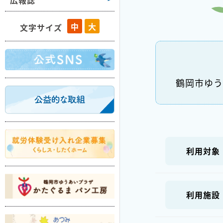
広報誌
藤島
中
大
文字サイズ
羽黒
櫛引
朝日
鶴岡市ゆう
温海
利用対象
利用施設