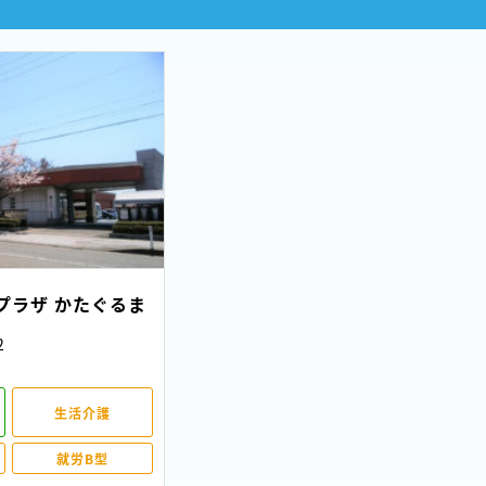
プラザ かたぐるま
2
生活介護
就労B型