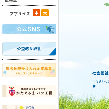
広報誌
藤島
中
大
文字サイズ
羽黒
櫛引
朝日
温海
社会福祉
〒997-
号