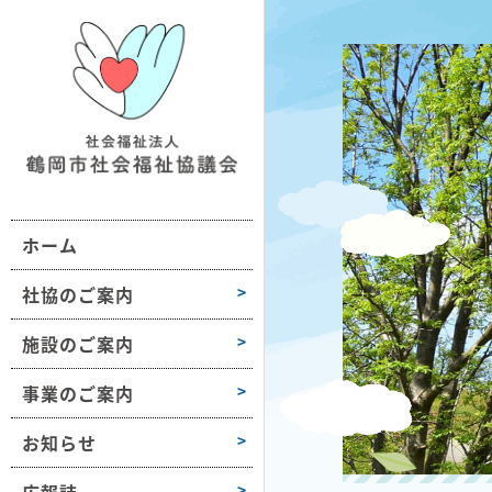
鶴社協について
施設情報一覧
地域の福祉活動支援
おだがいさま
お知らせ
組織図・沿革
ボランティア活動支援
ボラセンだより
第1学区
事業所情報
会長挨拶
困りごと相談
第2学区
採用情報
ホーム
高齢者や障害のある方への支援
第3学区
各種様式
介護保険サービス
第4学区
社協のご案内
障がい福祉サービス
第5学区
施設のご案内
子どもや子育て支援
第6学区
事業のご案内
募金活動
大山
お知らせ
豊浦