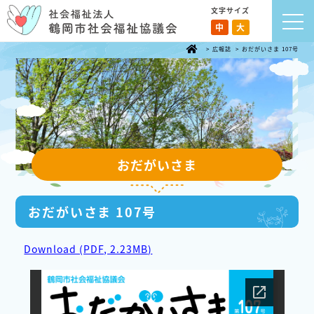
文字サイズ
中
大
>
広報誌
>
おだがいさま 107号
おだがいさま
おだがいさま 107号
Download (PDF, 2.23MB)