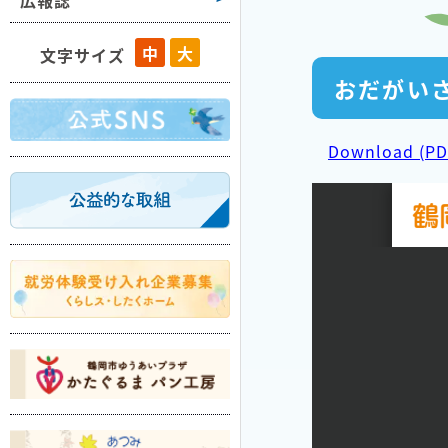
広報誌
藤島
中
大
文字サイズ
羽黒
おだがいさ
櫛引
朝日
Download (PD
温海