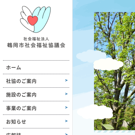
鶴社協について
施設情報一覧
地域の福祉活動支援
おだがいさま
お知らせ
組織図・沿革
ボランティア活動支援
ボラセンだより
第1学区
事業所情報
会長挨拶
困りごと相談
第2学区
採用情報
ホーム
高齢者や障害のある方への支援
第3学区
各種様式
介護保険サービス
第4学区
社協のご案内
障がい福祉サービス
第5学区
施設のご案内
子どもや子育て支援
第6学区
事業のご案内
募金活動
大山
お知らせ
豊浦