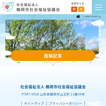
文字サイズ
中
大
>
info-r2-0117-g
投稿記事
社会福祉法人 鶴岡市社会福祉協議会
〒997-0028 山形県鶴岡市山王町 13番36号
サイトマップ
プライバシーポリシー