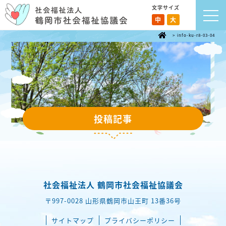
文字サイズ
中
大
>
info-ku-r8-03-04
投稿記事
社会福祉法人 鶴岡市社会福祉協議会
〒997-0028 山形県鶴岡市山王町 13番36号
サイトマップ
プライバシーポリシー