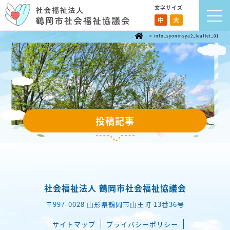
文字サイズ
中
大
>
info_syoninsya2_leaflet_01
投稿記事
社会福祉法人 鶴岡市社会福祉協議会
〒997-0028 山形県鶴岡市山王町 13番36号
サイトマップ
プライバシーポリシー