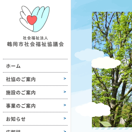
鶴社協について
施設情報一覧
地域の福祉活動支援
おだがいさま
お知らせ
組織図・沿革
ボランティア活動支援
ボラセンだより
第1学区
事業所情報
会長挨拶
困りごと相談
第2学区
採用情報
ホーム
高齢者や障害のある方への支援
第3学区
各種様式
介護保険サービス
第4学区
社協のご案内
障がい福祉サービス
第5学区
施設のご案内
子どもや子育て支援
第6学区
事業のご案内
募金活動
大山
お知らせ
豊浦