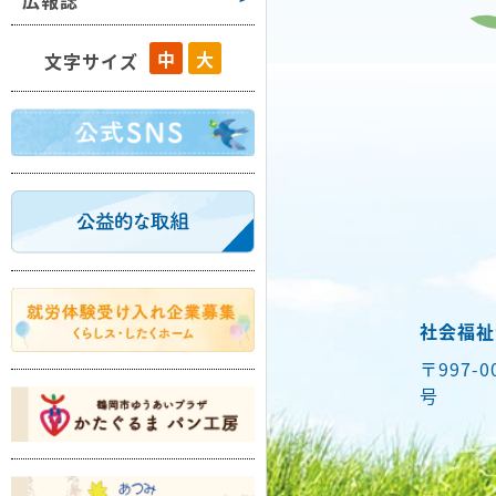
広報誌
藤島
中
大
文字サイズ
羽黒
櫛引
朝日
温海
社会福祉
〒997-
号