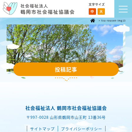
文字サイズ
中
大
>
tsu-rousen-img13
投稿記事
社会福祉法人 鶴岡市社会福祉協議会
〒997-0028 山形県鶴岡市山王町 13番36号
サイトマップ
プライバシーポリシー