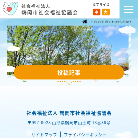
文字サイズ
中
大
>
day-service-atsumi_img07
投稿記事
社会福祉法人 鶴岡市社会福祉協議会
〒997-0028 山形県鶴岡市山王町 13番36号
サイトマップ
プライバシーポリシー