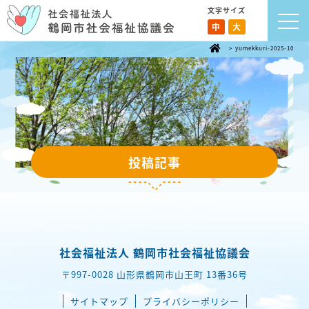
文字サイズ
中
大
>
yumekkuri-2025-10
投稿記事
社会福祉法人 鶴岡市社会福祉協議会
〒997-0028 山形県鶴岡市山王町 13番36号
サイトマップ
プライバシーポリシー