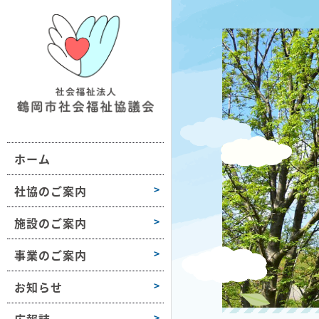
鶴社協について
施設情報一覧
地域の福祉活動支援
おだがいさま
お知らせ
組織図・沿革
ボランティア活動支援
ボラセンだより
第1学区
事業所情報
会長挨拶
困りごと相談
第2学区
採用情報
ホーム
高齢者や障害のある方への支援
第3学区
各種様式
介護保険サービス
第4学区
社協のご案内
障がい福祉サービス
第5学区
施設のご案内
子どもや子育て支援
第6学区
事業のご案内
募金活動
大山
お知らせ
豊浦