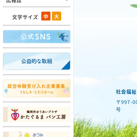
広報誌
藤島
中
大
文字サイズ
羽黒
櫛引
朝日
温海
社会福祉
〒997-
号