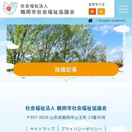
文字サイズ
中
大
>
hiroppia-student07
投稿記事
社会福祉法人 鶴岡市社会福祉協議会
〒997-0028 山形県鶴岡市山王町 13番36号
サイトマップ
プライバシーポリシー