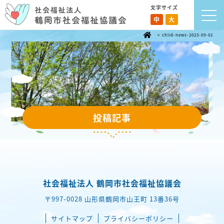
文字サイズ
中
大
>
chlid-news-2023-09-02
投稿記事
社会福祉法人 鶴岡市社会福祉協議会
〒997-0028 山形県鶴岡市山王町 13番36号
サイトマップ
プライバシーポリシー