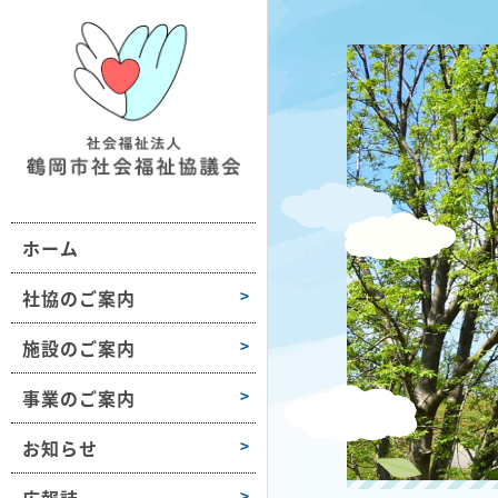
鶴社協について
施設情報一覧
地域の福祉活動支援
おだがいさま
お知らせ
組織図・沿革
ボランティア活動支援
ボラセンだより
第1学区
事業所情報
会長挨拶
困りごと相談
第2学区
採用情報
ホーム
高齢者や障害のある方への支援
第3学区
各種様式
介護保険サービス
第4学区
社協のご案内
障がい福祉サービス
第5学区
施設のご案内
子どもや子育て支援
第6学区
事業のご案内
募金活動
大山
お知らせ
豊浦