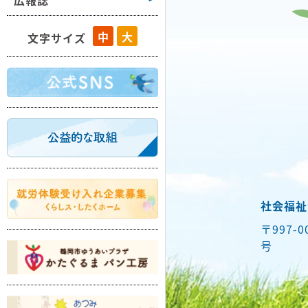
広報誌
藤島
中
大
文字サイズ
羽黒
櫛引
朝日
温海
社会福祉
〒997-
号