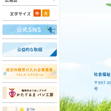
広報誌
藤島
中
大
文字サイズ
羽黒
櫛引
朝日
温海
社会福祉
〒997-
号