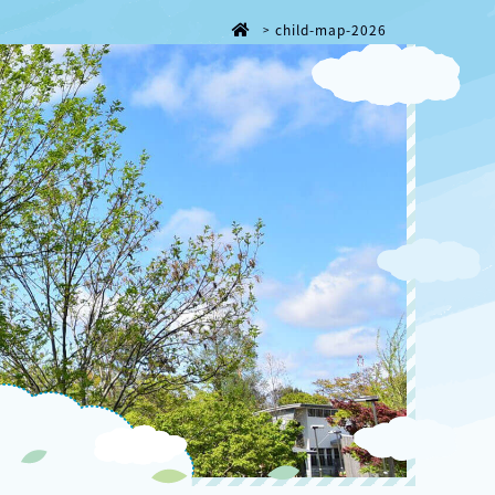
child-map-2026
>