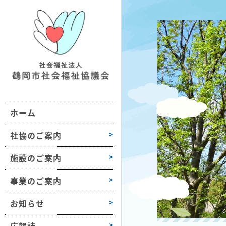
鶴社協について
施設情報一覧
地域の福祉活動支援
おだがいさま
お知らせ
組織図・沿革
ボランティア活動支援
ボラセンだより
第1学区
事業所情報
会長挨拶
困りごと相談
第2学区
採用情報
ホーム
高齢者や障害のある方への支援
第3学区
各種様式
介護保険サービス
第4学区
社協のご案内
障がい福祉サービス
第5学区
施設のご案内
子どもや子育て支援
第6学区
事業のご案内
募金活動
大山
お知らせ
豊浦