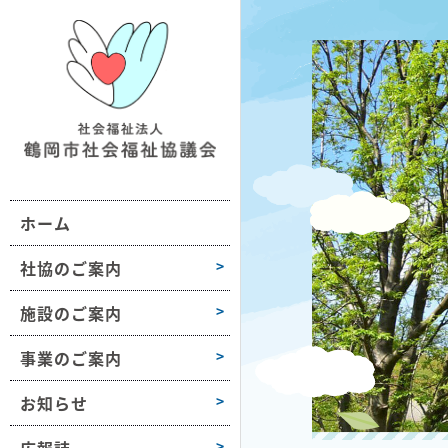
鶴社協について
施設情報一覧
地域の福祉活動支援
おだがいさま
お知らせ
組織図・沿革
ボランティア活動支援
ボラセンだより
第1学区
事業所情報
会長挨拶
困りごと相談
第2学区
採用情報
ホーム
高齢者や障害のある方への支援
第3学区
各種様式
介護保険サービス
第4学区
社協のご案内
障がい福祉サービス
第5学区
施設のご案内
子どもや子育て支援
第6学区
事業のご案内
募金活動
大山
お知らせ
豊浦