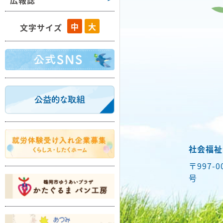
広報誌
藤島
中
大
文字サイズ
羽黒
櫛引
朝日
温海
社会福祉
〒997-
号