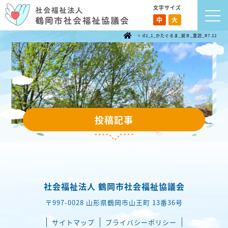
文字サイズ
中
大
>
d2_1_かたぐるま_就Ｂ_重説_R7.12
投稿記事
社会福祉法人 鶴岡市社会福祉協議会
〒997-0028 山形県鶴岡市山王町 13番36号
サイトマップ
プライバシーポリシー