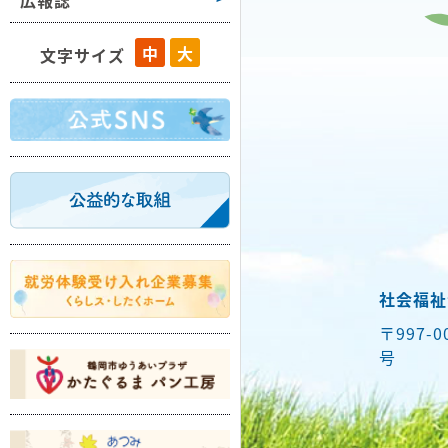
広報誌
藤島
中
大
文字サイズ
羽黒
櫛引
朝日
温海
社会福祉
〒997-
号