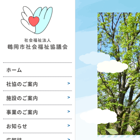
鶴社協について
施設情報一覧
地域の福祉活動支援
おだがいさま
お知らせ
組織図・沿革
ボランティア活動支援
ボラセンだより
第1学区
事業所情報
会長挨拶
困りごと相談
第2学区
採用情報
ホーム
高齢者や障害のある方への支援
第3学区
各種様式
介護保険サービス
第4学区
社協のご案内
障がい福祉サービス
第5学区
施設のご案内
子どもや子育て支援
第6学区
事業のご案内
募金活動
大山
お知らせ
豊浦