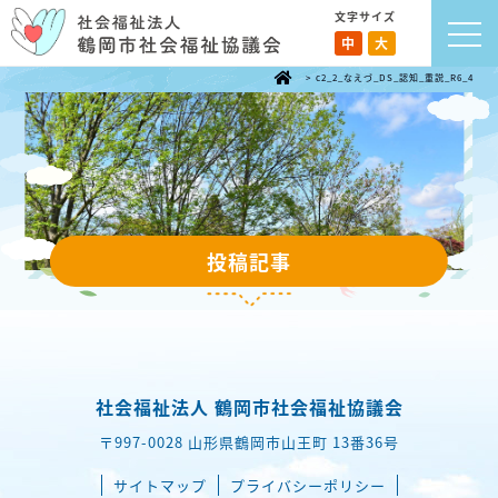
文字サイズ
中
大
>
c2_2_なえづ_DS_認知_重説_R6_4
投稿記事
社会福祉法人 鶴岡市社会福祉協議会
〒997-0028 山形県鶴岡市山王町 13番36号
サイトマップ
プライバシーポリシー