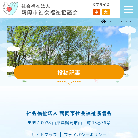
文字サイズ
中
大
>
info-r8-04-27
投稿記事
社会福祉法人 鶴岡市社会福祉協議会
〒997-0028 山形県鶴岡市山王町 13番36号
サイトマップ
プライバシーポリシー