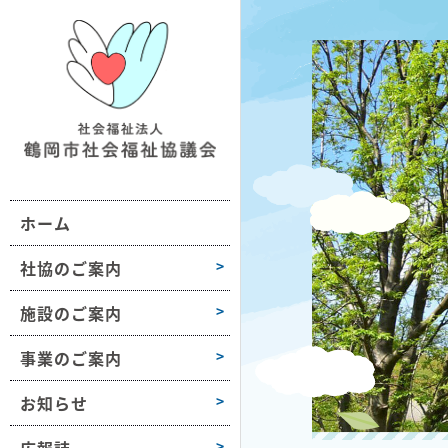
鶴社協について
施設情報一覧
地域の福祉活動支援
おだがいさま
お知らせ
組織図・沿革
ボランティア活動支援
ボラセンだより
第1学区
事業所情報
会長挨拶
困りごと相談
第2学区
採用情報
ホーム
高齢者や障害のある方への支援
第3学区
各種様式
介護保険サービス
第4学区
社協のご案内
障がい福祉サービス
第5学区
施設のご案内
子どもや子育て支援
第6学区
事業のご案内
募金活動
大山
お知らせ
豊浦