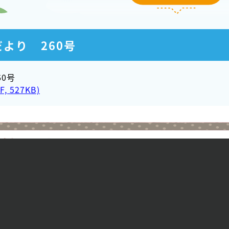
より 260号
0号
F, 527KB)