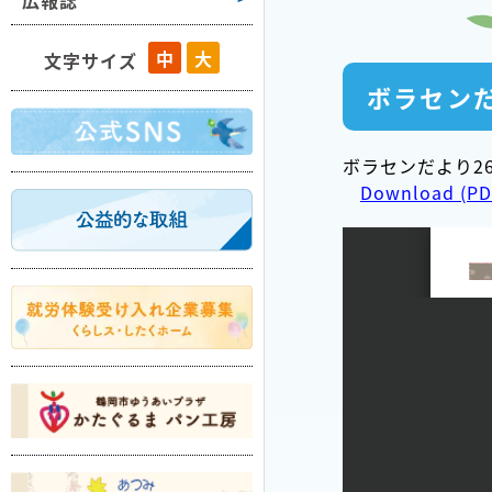
広報誌
藤島
中
大
文字サイズ
羽黒
ボラセンだ
櫛引
朝日
ボラセンだより26
Download (PD
温海