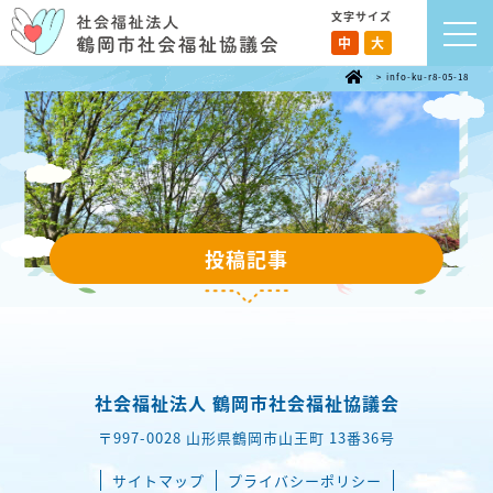
文字サイズ
中
大
>
info-ku-r8-05-18
投稿記事
社会福祉法人 鶴岡市社会福祉協議会
〒997-0028 山形県鶴岡市山王町 13番36号
サイトマップ
プライバシーポリシー