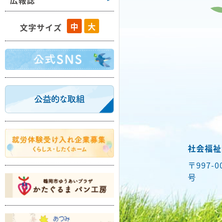
広報誌
藤島
中
大
文字サイズ
羽黒
櫛引
朝日
温海
社会福祉
〒997-
号