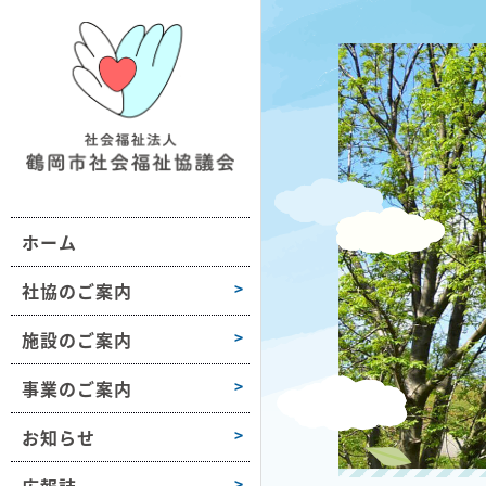
鶴社協について
施設情報一覧
地域の福祉活動支援
おだがいさま
お知らせ
組織図・沿革
ボランティア活動支援
ボラセンだより
第1学区
事業所情報
会長挨拶
困りごと相談
第2学区
採用情報
ホーム
高齢者や障害のある方への支援
第3学区
各種様式
介護保険サービス
第4学区
社協のご案内
障がい福祉サービス
第5学区
施設のご案内
子どもや子育て支援
第6学区
事業のご案内
募金活動
大山
お知らせ
豊浦