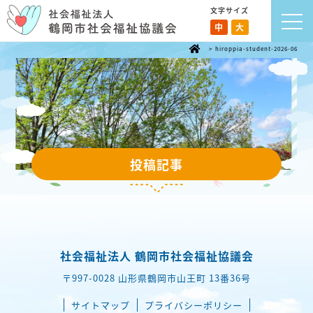
文字サイズ
中
大
>
hiroppia-student-2026-06
投稿記事
社会福祉法人 鶴岡市社会福祉協議会
〒997-0028 山形県鶴岡市山王町 13番36号
サイトマップ
プライバシーポリシー