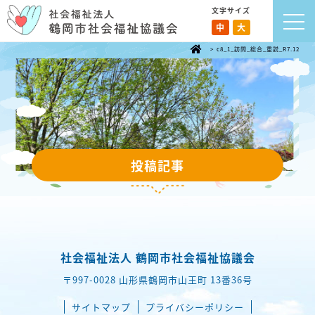
文字サイズ
中
大
>
c8_1_訪問_総合_重説_R7.12
投稿記事
社会福祉法人 鶴岡市社会福祉協議会
〒997-0028 山形県鶴岡市山王町 13番36号
サイトマップ
プライバシーポリシー